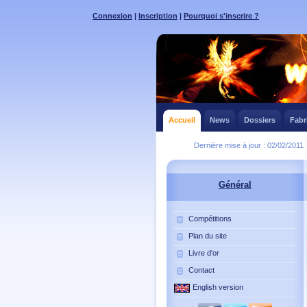
Connexion
|
Inscription
|
Pourquoi s'inscrire ?
Accueil
News
Dossiers
Fabr
Dernière mise à jour : 02/02/2011
Général
Compétitions
Plan du site
Livre d'or
Contact
English version